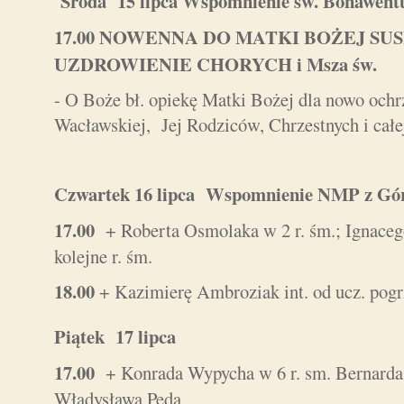
Środa 15 lipca Wspomnienie św. Bonawentu
17.00
NOWENNA DO MATKI BOŻEJ SUS
UZDROWIENIE CHORYCH i Msza św.
- O Boże bł. opiekę Matki Bożej dla nowo och
Wacławskiej, Jej Rodziców, Chrzestnych i całej
Czwartek 16 lipca Wspomnienie NMP z Gór
17.00
+ Roberta Osmolaka w 2 r. śm.; Ignace
kolejne r. śm.
18.00
+ Kazimierę Ambroziak int. od ucz. pog
Piątek 17 lipca
17.00
+ Konrada Wypycha w 6 r. sm. Bernarda 
Władysława Peda