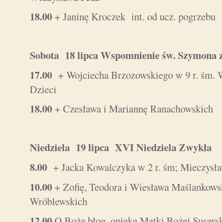
18.00
+ Janinę Kroczek int. od ucz. pogrzebu
Sobota 18 lipca Wspomnienie św. Szymona 
17.00
+ Wojciecha Brzozowskiego w 9 r. śm. W
Dzieci
18.00
+ Czesława i Mariannę Ranachowskich
Niedziela 19 lipca XVI Niedziela Zwykł
8.00
+ Jacka Kowalczyka w 2 r. śm; Mieczysła
10.00
+ Zofię, Teodora i Wiesława Maślankow
Wróblewskich
12.00
O Boże błog. opiekę Matki Bożej Suserski