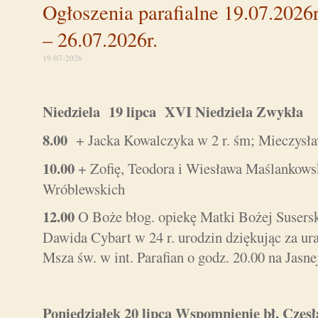
Ogłoszenia parafialne 19.07.2026r
– 26.07.2026r.
19-07-2026
Niedziela 19 lipca XVI Niedziela Zwykł
8.00
+ Jacka Kowalczyka w 2 r. śm; Mieczysła
10.00
+ Zofię, Teodora i Wiesława Maślankow
Wróblewskich
12.00
O Boże błog. opiekę Matki Bożej Suserski
Dawida Cybart w 24 r. urodzin dziękując za ura
Msza św. w int. Parafian o godz. 20.00 na Jasne
Poniedziałek 20 lipca Wspomnienie bł. Czes