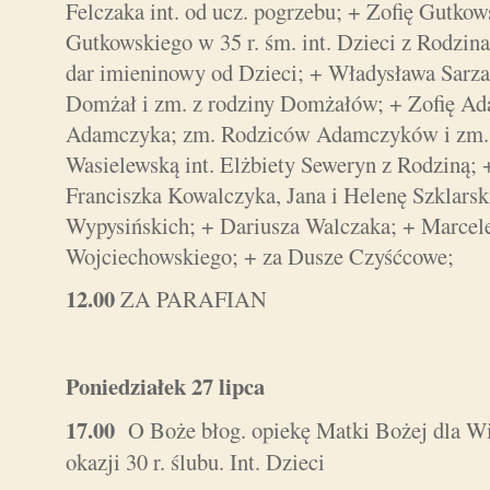
Felczaka int. od ucz. pogrzebu; + Zofię Gutkow
Gutkowskiego w 35 r. śm. int. Dzieci z Rodzi
dar imieninowy od Dzieci; + Władysława Sarza
Domżał i zm. z rodziny Domżałów; + Zofię Ada
Adamczyka; zm. Rodziców Adamczyków i zm. 
Wasielewską int. Elżbiety Seweryn z Rodziną; 
Franciszka Kowalczyka, Jana i Helenę Szklarsk
Wypysińskich; + Dariusza Walczaka; + Marcele
Wojciechowskiego; + za Dusze Czyśćcowe;
12.00
ZA PARAFIAN
Poniedziałek 27 lipca
17.00
O Boże błog. opiekę Matki Bożej dla Wio
okazji 30 r. ślubu. Int. Dzieci