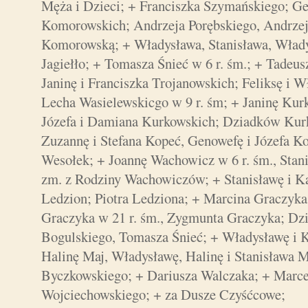
Męża i Dzieci; + Franciszka Szymańskiego; Ge
Komorowskich; Andrzeja Porębskiego, Andrzeja
Komorowską; + Władysława, Stanisława, Władys
Jagiełło; + Tomasza Śnieć w 6 r. śm.; + Tadeu
Janinę i Franciszka Trojanowskich; Feliksę i 
Lecha Wasielewskicgo w 9 r. śm; + Janinę Ku
Józefa i Damiana Kurkowskich; Dziadków Kur
Zuzannę i Stefana Kopeć, Genowefę i Józefa Ko
Wesołek; + Joannę Wachowicz w 6 r. śm., Stan
zm. z Rodziny Wachowiczów; + Stanisławę i K
Ledzion; Piotra Ledziona; + Marcina Graczyka 
Graczyka w 21 r. śm., Zygmunta Graczyka; D
Bogulskiego, Tomasza Śnieć; + Władysławę i K
Halinę Maj, Władysławę, Halinę i Stanisława
Byczkowskiego; + Dariusza Walczaka; + Marce
Wojciechowskiego; + za Dusze Czyśćcowe;