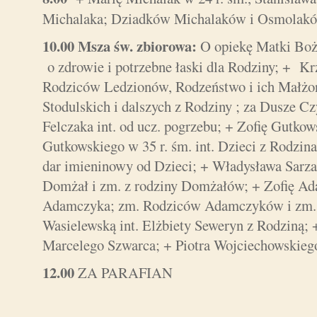
Michalaka; Dziadków Michalaków i Osmolaków
10.00 Msza św. zbiorowa:
O opiekę Matki Boże
o zdrowie i potrzebne łaski dla Rodziny; + Kr
Rodziców Ledzionów, Rodzeństwo i ich Małż
Stodulskich i dalszych z Rodziny ; za Dusze 
Felczaka int. od ucz. pogrzebu; + Zofię Gutkow
Gutkowskiego w 35 r. śm. int. Dzieci z Rodzi
dar imieninowy od Dzieci; + Władysława Sarza
Domżał i zm. z rodziny Domżałów; + Zofię Ada
Adamczyka; zm. Rodziców Adamczyków i zm. 
Wasielewską int. Elżbiety Seweryn z Rodziną; 
Marcelego Szwarca; + Piotra Wojciechowskieg
12.00
ZA PARAFIAN