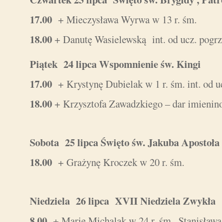
17.00
+ Mieczysława Wyrwa w 13 r. śm.
18.00
+ Danutę Wasielewską int. od ucz. pogr
Piątek 24 lipca Wspomnienie św. Kingi
17.00
+ Krystynę Dubielak w 1 r. śm. int. od u
18.00
+ Krzysztofa Zawadzkiego – dar imienin
Sobota 25 lipca Święto św. Jakuba Apostoł
18.00
+ Grażynę Kroczek w 20 r. śm.
Niedziela 26 lipca XVII Niedziela Zwyk
8.00
+ Marię Michalak w 24 r. śm., Stanisława