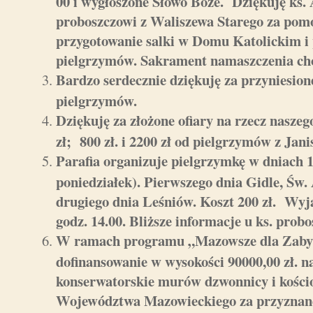
00 i wygłoszone Słowo Boże. Dziękuję ks
proboszczowi z Waliszewa Starego za pomo
przygotowanie salki w Domu Katolickim i
pielgrzymów. Sakrament namaszczenia cho
Bardzo serdecznie dziękuję za przyniesione 
pielgrzymów.
Dziękuję za złożone ofiary na rzecz naszego
zł; 800 zł. i 2200 zł od pielgrzymów z Jani
Parafia organizuje pielgrzymkę w dniach 19
poniedziałek). Pierwszego dnia Gidle, Św
drugiego dnia Leśniów. Koszt 200 zł. Wyja
godz. 14.00. Bliższe informacje u ks. probo
W ramach programu „Mazowsze dla Zabyt
dofinansowanie w wysokości 90000,00 zł. na
konserwatorskie murów dzwonnicy i kości
Województwa Mazowieckiego za przyznane