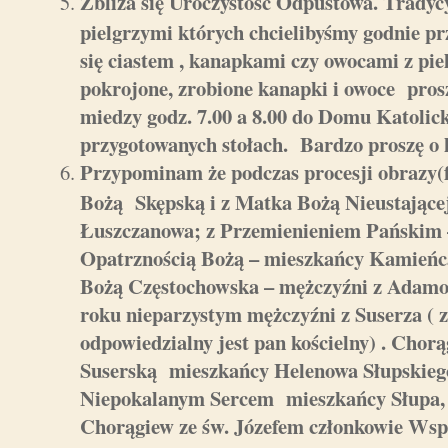
Zbliża się Uroczystość Odpustowa. Tradycy
pielgrzymi których chcielibyśmy godnie pr
się ciastem , kanapkami czy owocami z pi
pokrojone, zrobione kanapki i owoce pros
miedzy godz. 7.00 a 8.00 do Domu Katolick
przygotowanych stołach. Bardzo proszę o 
Przypominam
że podczas procesji obrazy(
Bożą Skępską i z Matka Bożą Nieustając
Łuszczanowa; z Przemienieniem Pańskim 
Opatrznością Bożą – mieszkańcy Kamieńc
Bożą Częstochowska – mężczyźni z Adam
roku nieparzystym mężczyźni z Suserza ( z
odpowiedzialny jest pan kościelny) . Chor
Suserską mieszkańcy Helenowa Słupskiego
Niepokalanym Sercem mieszkańcy Słupa, 
Chorągiew ze św. Józefem członkowie Wsp